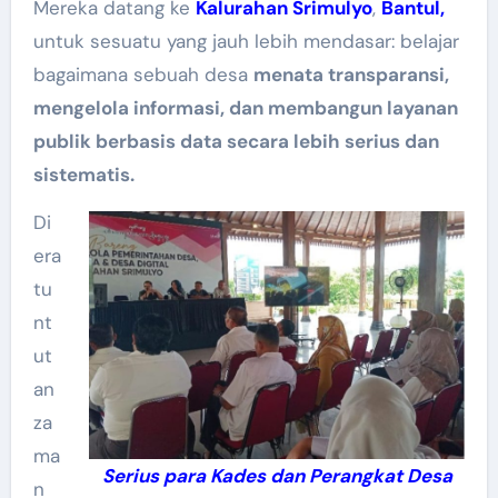
Mereka datang ke
Kalurahan Srimulyo
,
Bantul,
untuk sesuatu yang jauh lebih mendasar: belajar
bagaimana sebuah desa
menata transparansi,
mengelola informasi, dan membangun layanan
publik berbasis data secara lebih serius dan
sistematis.
Di
era
tu
nt
ut
an
za
ma
Serius para Kades dan Perangkat Desa
n