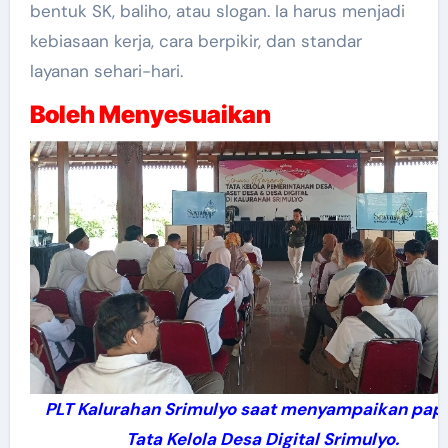
bentuk SK, baliho, atau slogan. Ia harus menjadi
kebiasaan kerja, cara berpikir, dan standar
layanan sehari-hari.
Boleh Menyesuaikan
PLT Kalurahan Srimulyo saat menyampaikan pap
Tata Kelola Desa Digital Srimulyo.