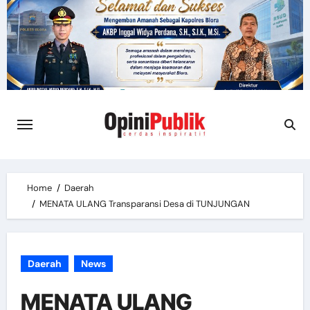
Skip
to
content
Home
Daerah
MENATA ULANG Transparansi Desa di TUNJUNGAN
Daerah
News
MENATA ULANG