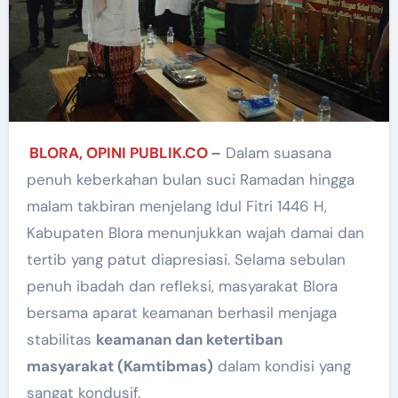
BLORA, OPINI PUBLIK.CO
–
Dalam suasana
penuh keberkahan bulan suci Ramadan hingga
malam takbiran menjelang Idul Fitri 1446 H,
Kabupaten Blora menunjukkan wajah damai dan
tertib yang patut diapresiasi. Selama sebulan
penuh ibadah dan refleksi, masyarakat Blora
bersama aparat keamanan berhasil menjaga
stabilitas
keamanan dan ketertiban
masyarakat (Kamtibmas)
dalam kondisi yang
sangat kondusif.