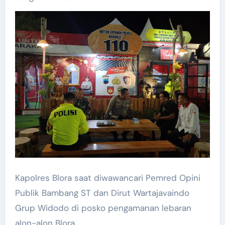
Kapolres Blora saat diwawancari Pemred Opini
Publik Bambang ST dan Dirut Wartajavaindo
Grup Widodo di posko pengamanan lebaran
alon-alon Blora.