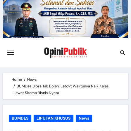
Skip
to
content
Home
News
BUMDes Blora Tak Boleh ‘Letoy’: Waktunya Naik Kelas
Lewat Skema Bisnis Nyata
BUMDES
LIPUTAN KHUSUS
News