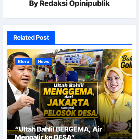
By
Redaksi Opinipublik
Related Post
Blora
News
“Ultah Bahlil BERGEMA, Air
Mengalir ke DESA”