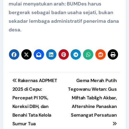
mulai menyatukan arah: BUMDes harus
bergerak sebagai badan usaha sejati, bukan
sekadar lembaga administratif penerima dana
desa.
Post
Rakernas ADPMET
Gema Merah Putih
navigation
2025 di Cepu:
Tegowanu Wetan: Gus
Percepat PI 10%,
Miftah Tabligh Akbar,
Koreksi DBH, dan
Aftershine Panaskan
Benahi Tata Kelola
Semangat Persatuan
Sumur Tua