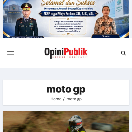
Skip
to
content
moto gp
Home
moto gp