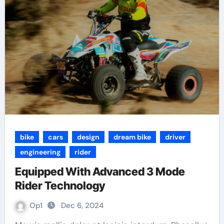
bike
cars
design
dream bike
driver
engineering
rider
Equipped With Advanced 3 Mode
Rider Technology
Op1
Dec 6, 2024