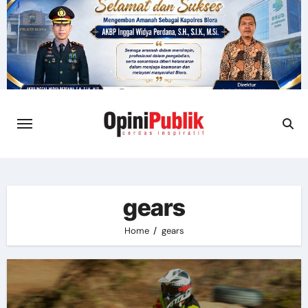
Skip
to
content
gears
Home
gears