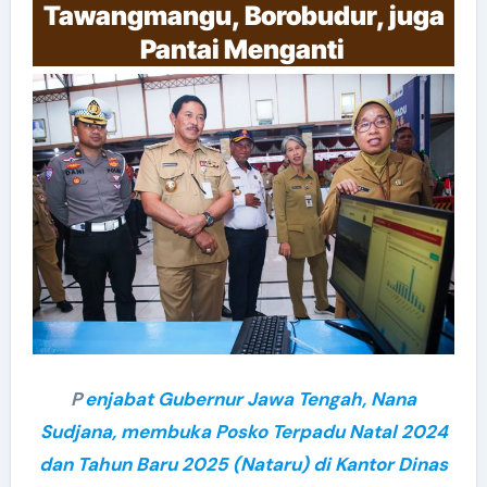
Tawangmangu, Borobudur, juga
Pantai Menganti
P
enjabat Gubernur Jawa Tengah, Nana
Sudjana, membuka Posko Terpadu Natal 2024
dan Tahun Baru 2025 (Nataru) di Kantor Dinas