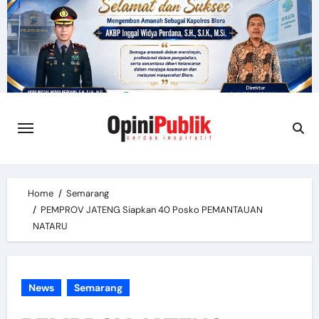
Skip
to
content
Home
Semarang
PEMPROV JATENG Siapkan 40 Posko PEMANTAUAN
NATARU
News
Semarang