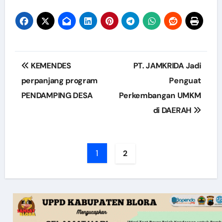
Post
KEMENDES
PT. JAMKRIDA Jadi
navigation
perpanjang program
Penguat
PENDAMPING DESA
Perkembangan UMKM
di DAERAH
1
2