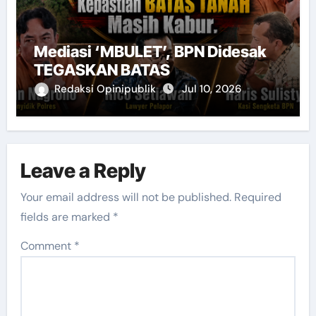
Mediasi ‘MBULET’, BPN Didesak
TEGASKAN BATAS
Redaksi Opinipublik
Jul 10, 2026
Leave a Reply
Your email address will not be published.
Required
fields are marked
*
Comment
*