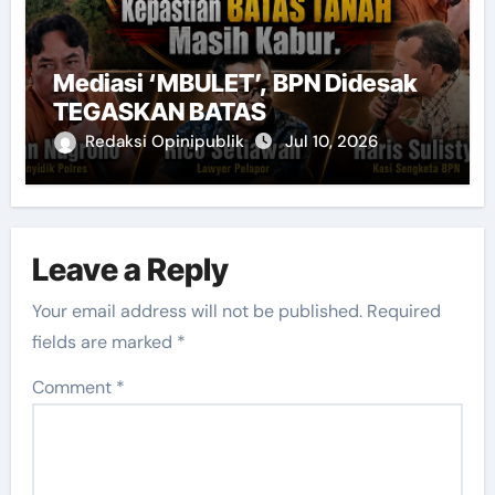
Mediasi ‘MBULET’, BPN Didesak
TEGASKAN BATAS
Redaksi Opinipublik
Jul 10, 2026
Leave a Reply
Your email address will not be published.
Required
fields are marked
*
Comment
*