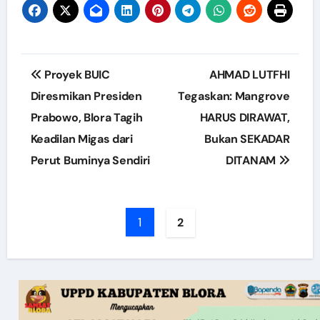
Post
Proyek BUIC
AHMAD LUTFHI
navigation
Diresmikan Presiden
Tegaskan: Mangrove
Prabowo, Blora Tagih
HARUS DIRAWAT,
Keadilan Migas dari
Bukan SEKADAR
Perut Buminya Sendiri
DITANAM
1
2