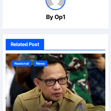
By
Op1
Related Post
Nasional
News