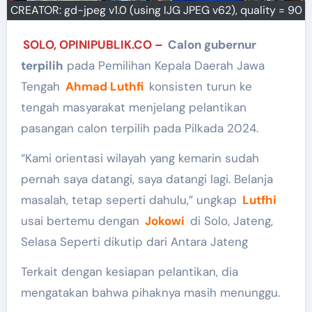
CREATOR: gd-jpeg v1.0 (using IJG JPEG v62), quality = 90
SOLO, OPINIPUBLIK.CO –
Calon gubernur
terpilih
pada Pemilihan Kepala Daerah Jawa
Tengah
Ahmad Luthfi
konsisten turun ke
tengah masyarakat menjelang pelantikan
pasangan calon terpilih pada Pilkada 2024.
“Kami orientasi wilayah yang kemarin sudah
pernah saya datangi, saya datangi lagi. Belanja
masalah, tetap seperti dahulu,” ungkap
Lutfhi
usai bertemu dengan
Jokowi
di Solo, Jateng,
Selasa Seperti dikutip dari Antara Jateng
Terkait dengan kesiapan pelantikan, dia
mengatakan bahwa pihaknya masih menunggu.