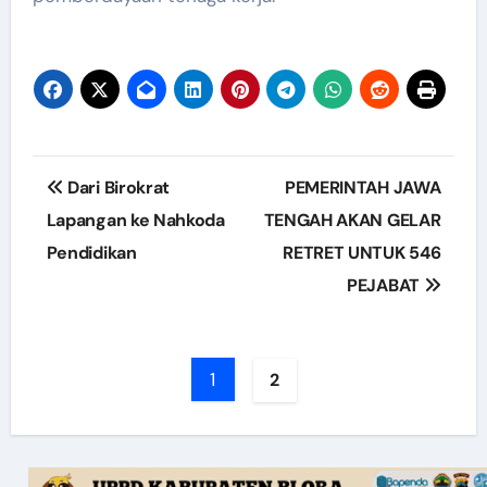
Post
Dari Birokrat
PEMERINTAH JAWA
navigation
Lapangan ke Nahkoda
TENGAH AKAN GELAR
Pendidikan
RETRET UNTUK 546
PEJABAT
1
2