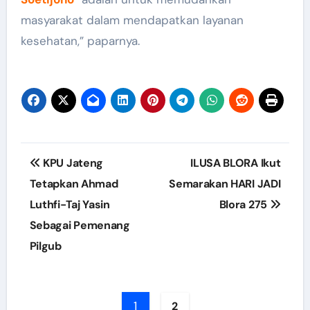
masyarakat dalam mendapatkan layanan
kesehatan,” paparnya.
Post
KPU Jateng
ILUSA BLORA Ikut
navigation
Tetapkan Ahmad
Semarakan HARI JADI
Luthfi-Taj Yasin
Blora 275
Sebagai Pemenang
Pilgub
1
2