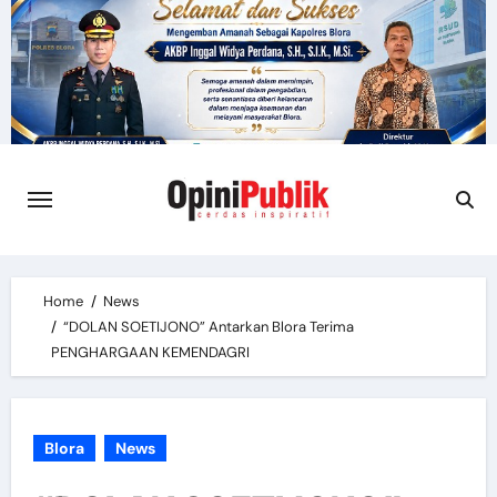
Skip
to
content
Home
News
“DOLAN SOETIJONO” Antarkan Blora Terima
PENGHARGAAN KEMENDAGRI
Blora
News