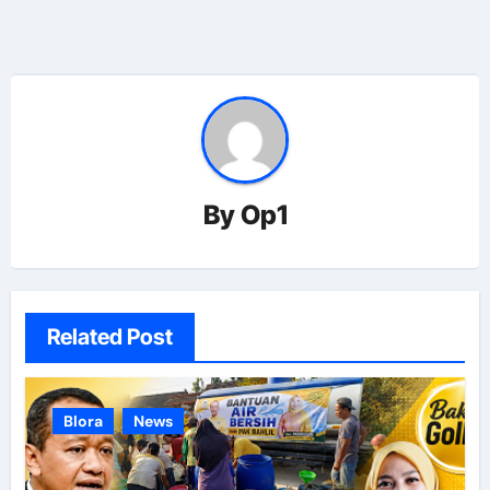
By
Op1
Related Post
Blora
News