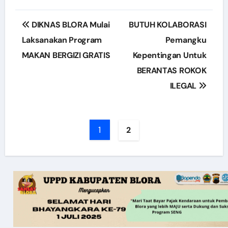
Post
DIKNAS BLORA Mulai
BUTUH KOLABORASI
navigation
Laksanakan Program
Pemangku
MAKAN BERGIZI GRATIS
Kepentingan Untuk
BERANTAS ROKOK
ILEGAL
1
2