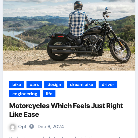
bike
cars
design
dream bike
driver
engineering
life
Motorcycles Which Feels Just Right
Like Ease
Op1
Dec 6, 2024