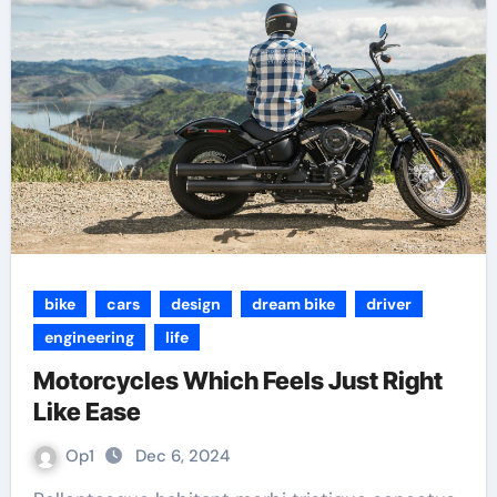
bike
cars
design
dream bike
driver
engineering
life
Motorcycles Which Feels Just Right
Like Ease
Op1
Dec 6, 2024