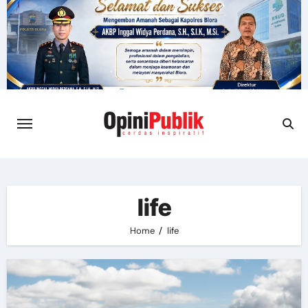
Skip
to
content
life
Home
life