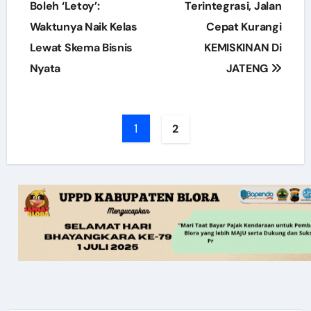
navigation
Boleh ‘Letoy’:
Terintegrasi, Jalan
Waktunya Naik Kelas
Cepat Kurangi
Lewat Skema Bisnis
KEMISKINAN Di
Nyata
JATENG
1
2