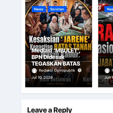
News
Sorotan
Nas
Mediasi ‘MBULET’,
BPN Didesak
TEGASKAN BATAS
Redaksi Opinipublik
Jul 10, 2026
Jun 
Leave a Reply