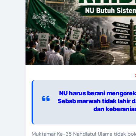
NU harus berani mengorek
Sebab marwah tidak lahir da
dan keberanian
Muktamar Ke-35 Nahdlatul Ulama tidak boleh berhenti sebagai arena pergantian ketua umum dan