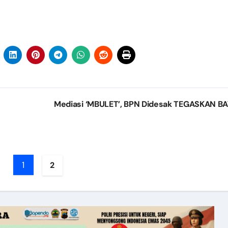
Mediasi ‘MBULET’, BPN Didesak TEGASKAN B
1
2