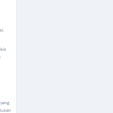
i,
isis
k
 yang
tusan