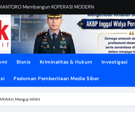
EBUT RUANG Publik
sa di TUNJUNGAN ke Provinsi
asi dari Oligarki
 Didesak TEGASKAN BATAS
litik ‘PERI AIR’
omi
Bisnis
Kriminalitas & Hukum
Investigasi
dengan DISIPLIN dan NURANI
si
Pedoman Pemberitaan Media Siber
ENGUATKAN Demokrasi Daerah
YEHATKAN Hunian Blora
ARWAH, Menguji ARAH
OHONGI Kepala Daerah?