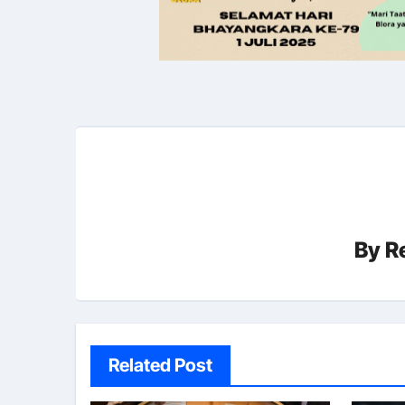
By
R
Related Post