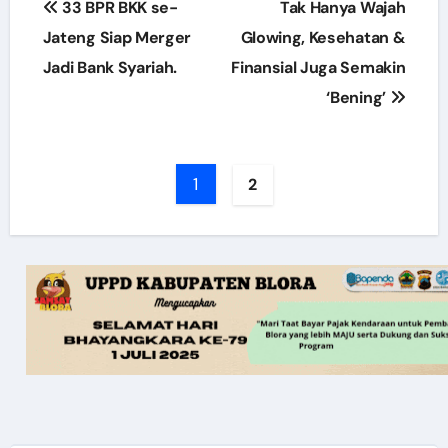
33 BPR BKK se-
Tak Hanya Wajah
navigation
Jateng Siap Merger
Glowing, Kesehatan &
Jadi Bank Syariah.
Finansial Juga Semakin
‘Bening’
1
2