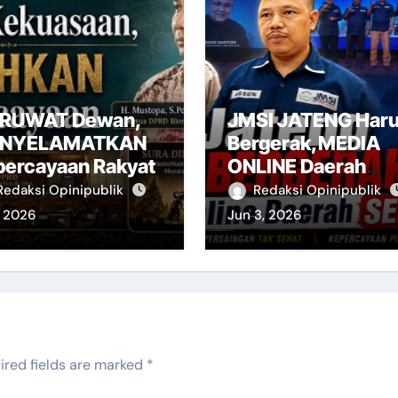
RUWAT Dewan,
JMSI JATENG Har
NYELAMATKAN
Bergerak,MEDIA
percayaan Rakyat
ONLINE Daerah
Sedang ‘MRIANG’
Redaksi Opinipublik
Redaksi Opinipublik
, 2026
Jun 3, 2026
ired fields are marked
*