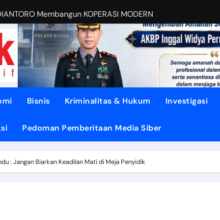
BUDIANTORO Membangun KOPERASI MODERN
EBUT RUANG Publik
sa di TUNJUNGAN ke Provinsi
asi dari Oligarki
 Didesak TEGASKAN BATAS
omi
Bisnis
Kriminalitas & Hukum
Investigasi
litik ‘PERI AIR’
si
Pedoman Pemberitaan Media Siber
dengan DISIPLIN dan NURANI
ENGUATKAN Demokrasi Daerah
 : Jangan Biarkan Keadilan Mati di Meja Penyidik
pon, Gotong Royong Menjadi Energi Perubahan