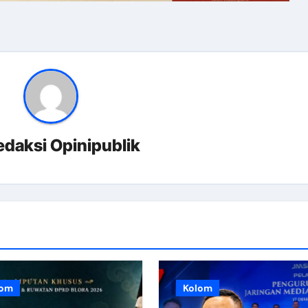
edaksi Opinipublik
lom
Kolom