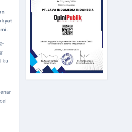
an
akyat
mi.
g-
ng
Jika
benar
oal