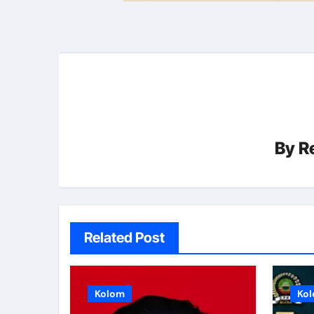
By
R
Related Post
Kolom
Ko