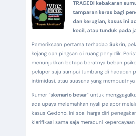
TRAGEDI kebakaran sumur
tamparan keras bagi pen
dan kerugian, kasus ini a
kecil, atau tunduk pada 
Pemeriksaan pertama terhadap
Sukrin
, pe
kejang dan pingsan di ruang penyidik. Peris
menunjukkan betapa beratnya beban psikolo
pelapor saja sampai tumbang di hadapan pe
intimidasi, atau suasana yang membuatnya
Rumor “
skenario besa
r” untuk menggagalka
ada upaya melemahkan nyali pelapor melalu
kasus Gedono. Ini soal harga diri penegak
klarifikasi sama saja meracuni kepercayaan