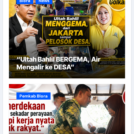
Blora
News
“Ultah Bahlil BERGEMA, Air
Mengalir ke DESA”
Pemkab Blora