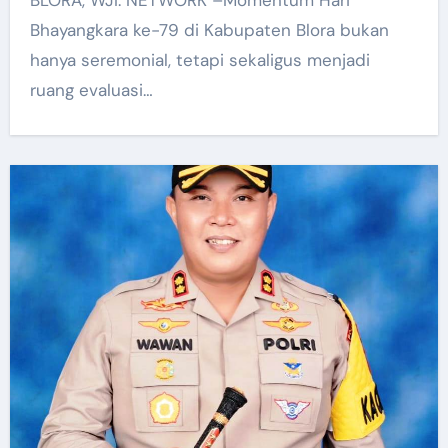
BLORA, WJI. NETWORK –Momentum Hari
Bhayangkara ke-79 di Kabupaten Blora bukan
hanya seremonial, tetapi sekaligus menjadi
ruang evaluasi…