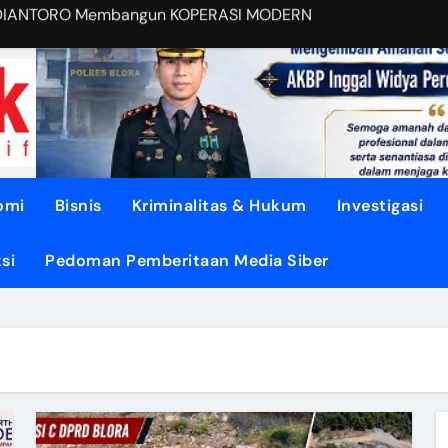
EBUT RUANG Publik
sa di TUNJUNGAN ke Provinsi
asi dari Oligarki
 Didesak TEGASKAN BATAS
litik ‘PERI AIR’
omi
Bisnis
Kriminalitas & Hukum
Investigasi
dengan DISIPLIN dan NURANI
si
Pedoman Pemberitaan Media Siber
ENGUATKAN Demokrasi Daerah
YEHATKAN Hunian Blora
OHONGI Kepala Daerah?