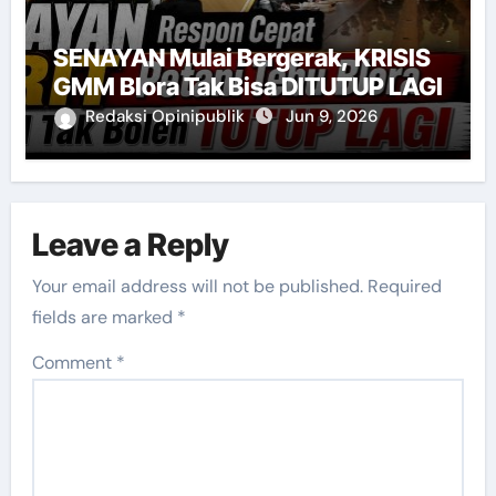
SENAYAN Mulai Bergerak, KRISIS
GMM Blora Tak Bisa DITUTUP LAGI
Redaksi Opinipublik
Jun 9, 2026
Leave a Reply
Your email address will not be published.
Required
fields are marked
*
Comment
*