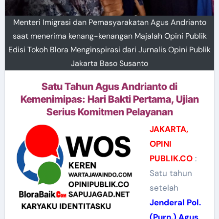
Menteri Imigrasi dan Pemasyarakatan Agus Andrianto
saat menerima kenang-kenangan Majalah Opini Publik
Edisi Tokoh Blora Menginspirasi dari Jurnalis Opini Publik
Jakarta Baso Susanto
Satu Tahun Agus Andrianto di
Kemenimipas: Hari Bakti Pertama, Ujian
Serius Komitmen Pelayanan
JAKARTA,
OPINI
PUBLIK.CO
:
Satu tahun
setelah
Jenderal Pol.
(Purn.) Agus