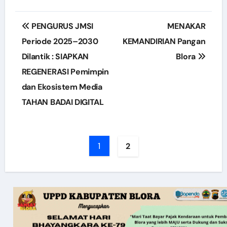
Post
PENGURUS JMSI
MENAKAR
navigation
Periode 2025–2030
KEMANDIRIAN Pangan
Dilantik : SIAPKAN
Blora
REGENERASI Pemimpin
dan Ekosistem Media
TAHAN BADAI DIGITAL
1
2