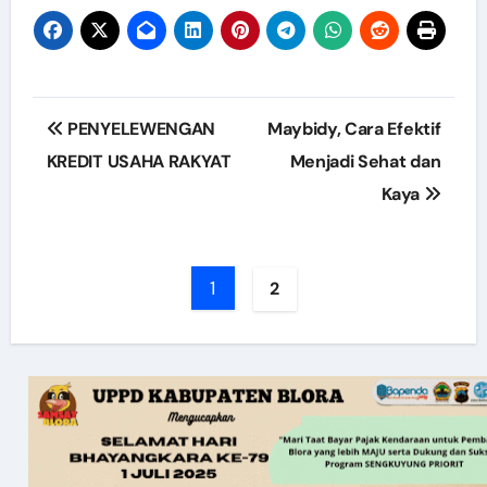
Post
PENYELEWENGAN
Maybidy, Cara Efektif
navigation
KREDIT USAHA RAKYAT
Menjadi Sehat dan
Kaya
1
2