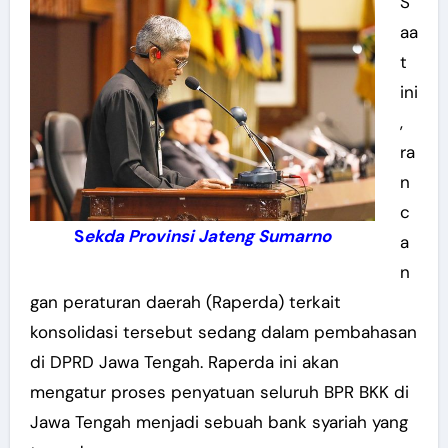
S
aa
t
ini
,
ra
n
c
S
ekda Provinsi Jateng Sumarno
a
n
gan peraturan daerah (Raperda) terkait
konsolidasi tersebut sedang dalam pembahasan
di DPRD Jawa Tengah. Raperda ini akan
mengatur proses penyatuan seluruh BPR BKK di
Jawa Tengah menjadi sebuah bank syariah yang