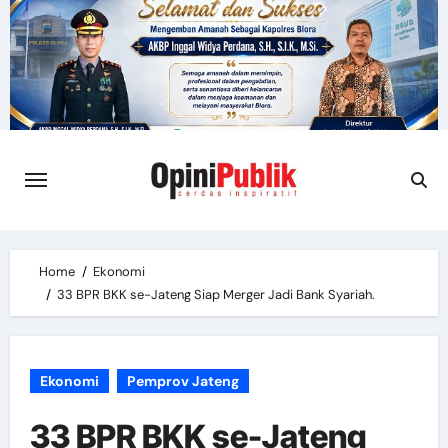
Skip
to
content
Home
Ekonomi
33 BPR BKK se-Jateng Siap Merger Jadi Bank Syariah.
Ekonomi
Pemprov Jateng
33 BPR BKK se-Jateng